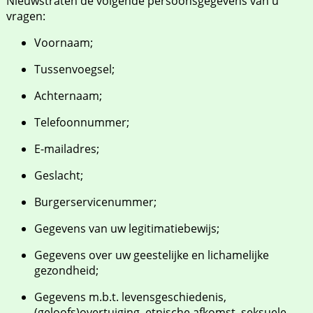
Nieuwstraten de volgende persoonsgegevens van u
vragen:
Voornaam;
Tussenvoegsel;
Achternaam;
Telefoonnummer;
E-mailadres;
Geslacht;
Burgerservicenummer;
Gegevens van uw legitimatiebewijs;
Gegevens over uw geestelijke en lichamelijke
gezondheid;
Gegevens m.b.t. levensgeschiedenis,
(geloofs)overtuiging, etnische afkomst, seksuele