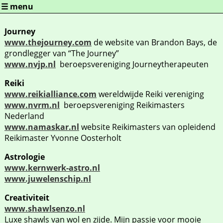
Overslaan en naar de algemene inhoud gaan
☰ menu
Journey
www.thejourney.com
de website van Brandon Bays, de
grondlegger van “The Journey”
www.nvjp.nl
beroepsvereniging Journeytherapeuten
Reiki
www.reikialliance.com
wereldwijde Reiki vereniging
www.nvrm.nl
beroepsvereniging Reikimasters
Nederland
www.namaskar.nl
website Reikimasters van opleidend
Reikimaster Yvonne Oosterholt
Astrologie
www.kernwerk-astro.nl
www.juwelenschip.nl
Creativiteit
www.shawlsenzo.nl
Luxe shawls van wol en zijde. Mijn passie voor mooie